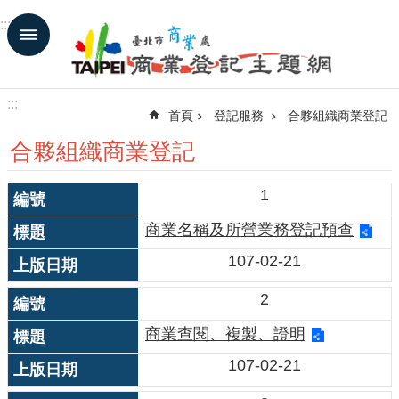
跳到主要內容區塊
:::
進
階
搜
尋
:::
首頁
登記服務
合夥組織商業登記
合夥組織商業登記
登
記
1
服
務
商業名稱及所營業務登記預查
法
107-02-21
規
查
2
詢
商業查閱、複製、證明
基
本
107-02-21
資