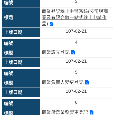
料
3
查
商業登記線上申辦系統(公司與商
詢
業及有限合夥一站式線上申請作
案
業)
件
107-02-21
進
度
4
查
詢
商業設立登記
表
107-02-21
格
下
5
載
商業負責人變更登記
查
名
107-02-21
其
他
6
服
務
商業所營業務變更登記