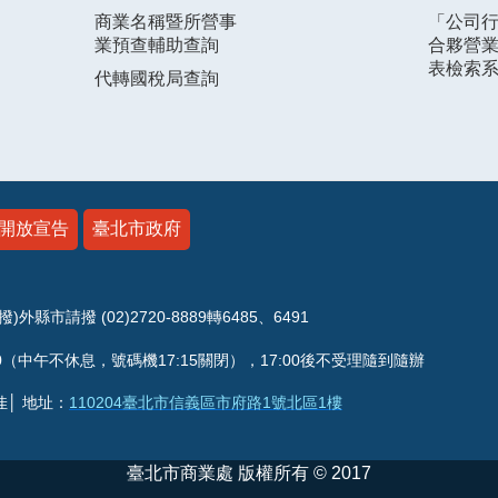
商業名稱暨所營事
「公司
業預查輔助查詢
合夥營
表檢索
代轉國稅局查詢
開放宣告
臺北市政府
請撥 (02)2720-8889轉6485、6491
（中午不休息，號碼機17:15關閉），17:00後不受理隨到隨辦
佳│ 地址：
110204臺北市信義區市府路1號北區1樓